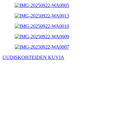
UUDISKOHTEIDEN KUVIA
Osoite
Maaherrankatu 9
70100 KUOPIO
Puhelin
041 311 8955
Sähköposti
info@rpkauppinen.fi