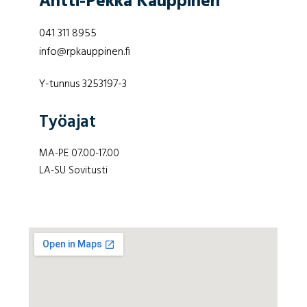
Antti-Pekka Kauppinen
041 311 8955
info@rpkauppinen.fi
Y-tunnus 3253197-3
Työajat
MA-PE 07.00-17.00
LA-SU Sovitusti